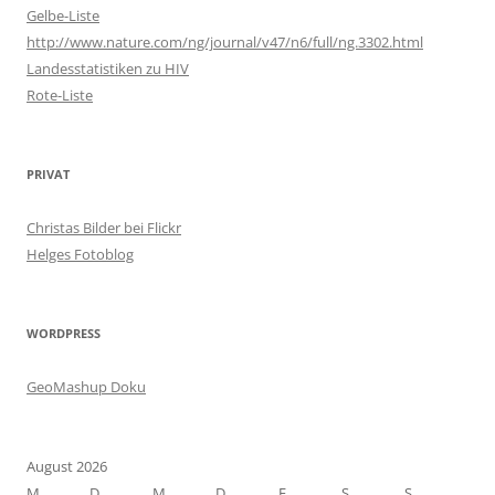
Gelbe-Liste
http://www.nature.com/ng/journal/v47/n6/full/ng.3302.html
Landesstatistiken zu HIV
Rote-Liste
PRIVAT
Christas Bilder bei Flickr
Helges Fotoblog
WORDPRESS
GeoMashup Doku
August 2026
M
D
M
D
F
S
S