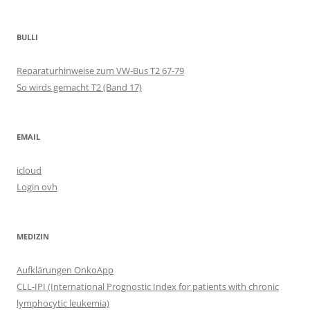
BULLI
Reparaturhinweise zum VW-Bus T2 67-79
So wirds gemacht T2 (Band 17)
EMAIL
icloud
Login ovh
MEDIZIN
Aufklärungen OnkoApp
CLL-IPI (International Prognostic Index for patients with chronic
lymphocytic leukemia)