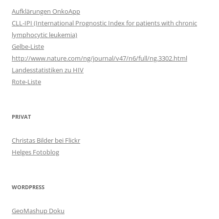
Aufklärungen OnkoApp
CLL-IPI (International Prognostic Index for patients with chronic
lymphocytic leukemia)
Gelbe-Liste
http://www.nature.com/ng/journal/v47/n6/full/ng.3302.html
Landesstatistiken zu HIV
Rote-Liste
PRIVAT
Christas Bilder bei Flickr
Helges Fotoblog
WORDPRESS
GeoMashup Doku