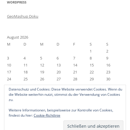
WORDPRESS
GeoMashup Doku
August 2026
M
D
M
D
F
S
S
1
2
3
4
5
6
7
8
9
10
11
12
13
14
15
16
17
18
19
20
21
22
23
24
25
26
27
28
29
30
31
Datenschutz und Cookies: Diese Website verwendet Cookies. Wenn du
« Nov.
die Website weiterhin nutzt, stimmst du der Verwendung von Cookies
zu.
Weitere Informationen, beispielsweise zur Kontrolle von Cookies,
findest du hier:
Cookie-Richtlinie
Datenschutzerklärung
Stolz präsentiert von WordPress