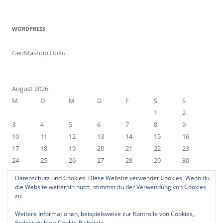
WORDPRESS
GeoMashup Doku
August 2026
M
D
M
D
F
S
S
1
2
3
4
5
6
7
8
9
10
11
12
13
14
15
16
17
18
19
20
21
22
23
24
25
26
27
28
29
30
31
Datenschutz und Cookies: Diese Website verwendet Cookies. Wenn du
« Nov.
die Website weiterhin nutzt, stimmst du der Verwendung von Cookies
zu.
Weitere Informationen, beispielsweise zur Kontrolle von Cookies,
findest du hier:
Cookie-Richtlinie