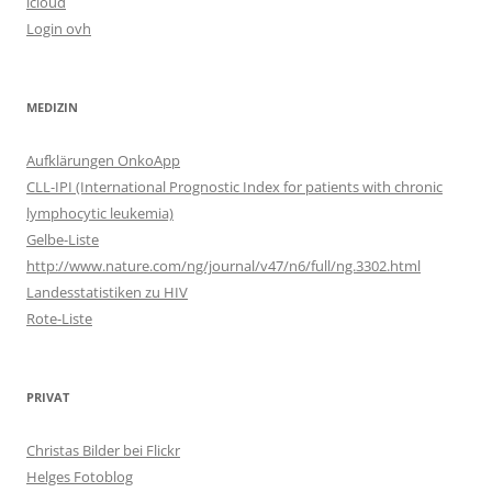
icloud
Login ovh
MEDIZIN
Aufklärungen OnkoApp
CLL-IPI (International Prognostic Index for patients with chronic
lymphocytic leukemia)
Gelbe-Liste
http://www.nature.com/ng/journal/v47/n6/full/ng.3302.html
Landesstatistiken zu HIV
Rote-Liste
PRIVAT
Christas Bilder bei Flickr
Helges Fotoblog