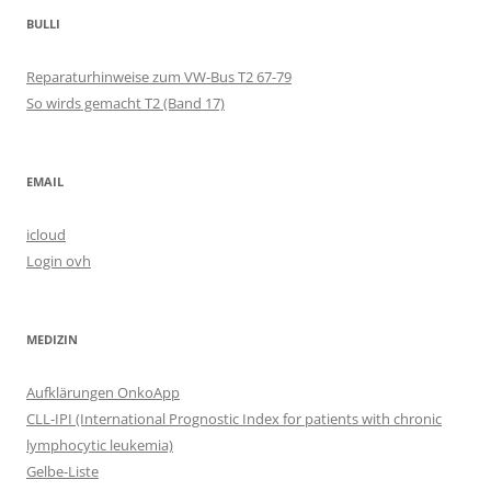
BULLI
Reparaturhinweise zum VW-Bus T2 67-79
So wirds gemacht T2 (Band 17)
EMAIL
icloud
Login ovh
MEDIZIN
Aufklärungen OnkoApp
CLL-IPI (International Prognostic Index for patients with chronic
lymphocytic leukemia)
Gelbe-Liste