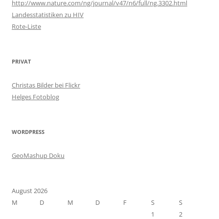
http://www.nature.com/ng/journal/v47/n6/full/ng.3302.html
Landesstatistiken zu HIV
Rote-Liste
PRIVAT
Christas Bilder bei Flickr
Helges Fotoblog
WORDPRESS
GeoMashup Doku
August 2026
M
D
M
D
F
S
S
1
2