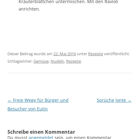
Kräuterblättchen untermischen. Mit den Ravioli
anrichten.
Dieser Beitrag wurde am
22. Mai 2016
unter
Rezepte
veröffentlicht.
Schlagwörter:
Gemüse
,
Nudeln
,
Rezepte
.
Beitragsnavigation
←
Freie Wege für Bürger und
Sprüche Jonte
→
Besucher von Eutin
Schreibe einen Kommentar
Du musst
angemeldet
sein, um einen Kommentar