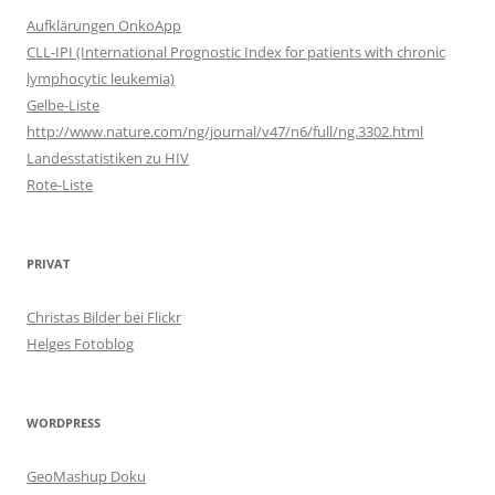
Aufklärungen OnkoApp
CLL-IPI (International Prognostic Index for patients with chronic
lymphocytic leukemia)
Gelbe-Liste
http://www.nature.com/ng/journal/v47/n6/full/ng.3302.html
Landesstatistiken zu HIV
Rote-Liste
PRIVAT
Christas Bilder bei Flickr
Helges Fotoblog
WORDPRESS
GeoMashup Doku