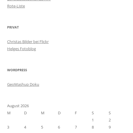
Rote-Liste
PRIVAT
Christas Bilder bei Flickr
Helges Fotoblog
WORDPRESS
GeoMashup Doku
August 2026
M
D
M
D
F
S
S
1
2
3
4
5
6
7
8
9