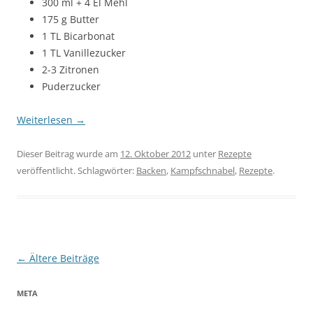
300 ml + 4 El Mehl
175 g Butter
1 TL Bicarbonat
1 TL Vanillezucker
2-3 Zitronen
Puderzucker
Weiterlesen
→
Dieser Beitrag wurde am
12. Oktober 2012
unter
Rezepte
veröffentlicht. Schlagwörter:
Backen
,
Kampfschnabel
,
Rezepte
.
Beitragsnavigation
←
Ältere Beiträge
META