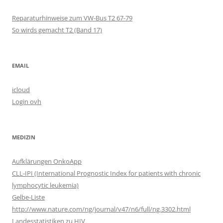
Reparaturhinweise zum VW-Bus T2 67-79
So wirds gemacht T2 (Band 17)
EMAIL
icloud
Login ovh
MEDIZIN
Aufklärungen OnkoApp
CLL-IPI (International Prognostic Index for patients with chronic
lymphocytic leukemia)
Gelbe-Liste
http://www.nature.com/ng/journal/v47/n6/full/ng.3302.html
Landesstatistiken zu HIV