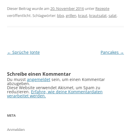
Dieser Beitrag wurde am
20. November 2016
unter
Rezepte
veröffentlicht. Schlagwörter:
bbq
,
grillen
,
kraut
,
krautsalat
,
salat
.
Beitragsnavigation
←
Sprüche Jonte
Pancakes
→
Schreibe einen Kommentar
Du musst
angemeldet
sein, um einen Kommentar
abzugeben.
Diese Website verwendet Akismet, um Spam zu
reduzieren.
Erfahre, wie deine Kommentardaten
verarbeitet werden.
META
Anmelden