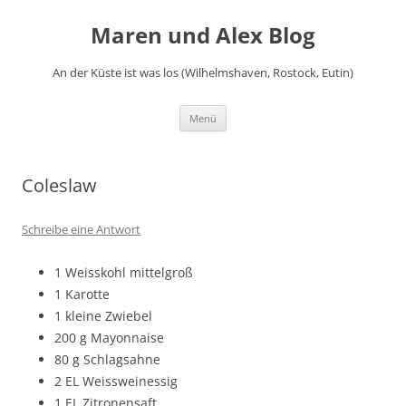
Zum
Inhalt
Maren und Alex Blog
springen
An der Küste ist was los (Wilhelmshaven, Rostock, Eutin)
Menü
Coleslaw
Schreibe eine Antwort
1 Weisskohl mittelgroß
1 Karotte
1 kleine Zwiebel
200 g Mayonnaise
80 g Schlagsahne
2 EL Weissweinessig
1 EL Zitronensaft