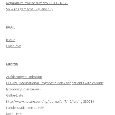
Reparaturhinweise zum VW-Bus T2 67-79
So wirds gemacht T2 (Band 17)
EMAIL
icloud
Login ovh
MEDIZIN
Aufklärungen OnkoApp
CLL-IPI (International Prognostic Index for patients with chronic
lymphocytic leukemia)
Gelbe-Liste
http://www.nature.com/ng/journal/v47/n6/full/ng.3302.html
Landesstatistiken zu HIV
Rote-Liste