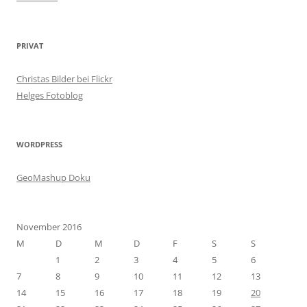
PRIVAT
Christas Bilder bei Flickr
Helges Fotoblog
WORDPRESS
GeoMashup Doku
November 2016
M
D
M
D
F
S
S
1
2
3
4
5
6
7
8
9
10
11
12
13
14
15
16
17
18
19
20