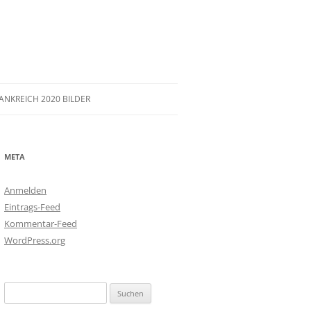
ANKREICH 2020 BILDER
S 300.
META
Anmelden
Eintrags-Feed
ER 2-5. HAND
Kommentar-Feed
WordPress.org
Suchen
nach: