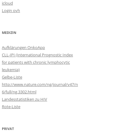
icloud
Login ovh
MEDIZIN
Aufklärungen OnkoApp
CLL-IPI (International Prognostic Index
for patients with chronic lymphocytic
leukemia)
Gelbe-Liste
http://www.nature.com/ng/journal/v47/n
6/full/ng.3302.html
Landesstatistiken zu HIV
Rote-Liste
PRIVAT