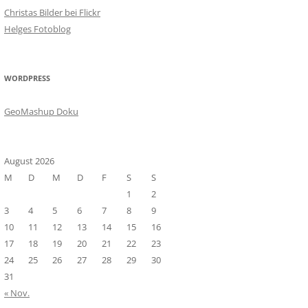
Christas Bilder bei Flickr
Helges Fotoblog
WORDPRESS
GeoMashup Doku
August 2026
M
D
M
D
F
S
S
1
2
3
4
5
6
7
8
9
10
11
12
13
14
15
16
17
18
19
20
21
22
23
24
25
26
27
28
29
30
31
« Nov.