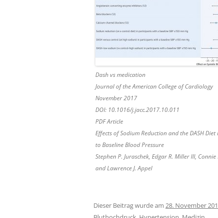
Dash vs medication
Journal of the American College of Cardiology
November 2017
DOI: 10.1016/j.jacc.2017.10.011
PDF Article
Effects of Sodium Reduction and the DASH Diet 
to Baseline Blood Pressure
Stephen P. Juraschek, Edgar R. Miller III, Conni
and Lawrence J. Appel
Dieser Beitrag wurde am
28. November 20
Bluthochdruck
,
Hypertension
,
Medizin
.