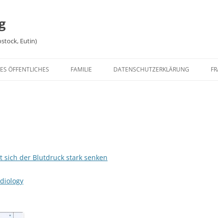
g
stock, Eutin)
ES ÖFFENTLICHES
FAMILIE
DATENSCHUTZERKLÄRUNG
FR
TE
JONTE
VIDEOSFILMEKINO
ZU MÜNCHHAUSEN
GEBURTSTAG
MARIEKE
BULLI
PRIVATE FILME
N UND SEGELN
WEIHNACHTSLIEDER
SACHEN FÜR KIND
 sich der Blutdruck stark senken
rdiology