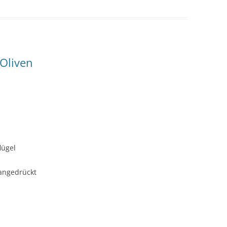
Oliven
lügel
angedrückt