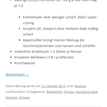
je 1/3
Emmentaler eher weniger scharf, dafür super
cremig
Gruyère (dt. Greyerz) eher herbere Note mäßig
scharf
Appenzeller bringt meiner Meinug die
Geschmacksnerven zum tanzen und schärfer
ordentlich Knoblauch 1-2 Zehen je Person
trockener Weißwein (1/8 l proPerson)
Kirschwasser
Weiterlesen
→
Dieser Beitrag wurde am
12. Oktober 2012
unter
Rezepte
veröffentlicht. Schlagwörter:
BerlinerWG
,
fondue
,
Kampfschnabel
,
Rezepte
,
Schweiz
.