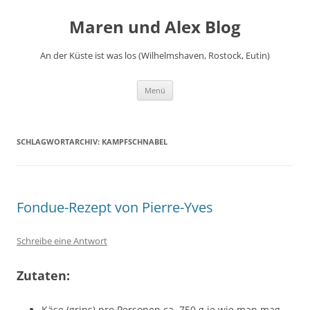
Zum
Inhalt
Maren und Alex Blog
springen
An der Küste ist was los (Wilhelmshaven, Rostock, Eutin)
Menü
SCHLAGWORTARCHIV:
KAMPFSCHNABEL
Fondue-Rezept von Pierre-Yves
Schreibe eine Antwort
Zutaten:
Käse (grins) pro Personen ca. 750 g je wie man mag