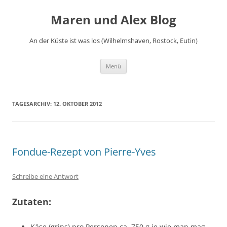
Zum
Inhalt
Maren und Alex Blog
springen
An der Küste ist was los (Wilhelmshaven, Rostock, Eutin)
Menü
TAGESARCHIV:
12. OKTOBER 2012
Fondue-Rezept von Pierre-Yves
Schreibe eine Antwort
Zutaten:
Käse (grins) pro Personen ca. 750 g je wie man mag