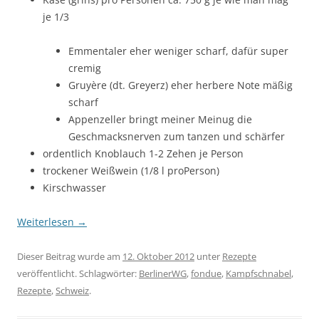
je 1/3
Emmentaler eher weniger scharf, dafür super
cremig
Gruyère (dt. Greyerz) eher herbere Note mäßig
scharf
Appenzeller bringt meiner Meinug die
Geschmacksnerven zum tanzen und schärfer
ordentlich Knoblauch 1-2 Zehen je Person
trockener Weißwein (1/8 l proPerson)
Kirschwasser
Weiterlesen
→
Dieser Beitrag wurde am
12. Oktober 2012
unter
Rezepte
veröffentlicht. Schlagwörter:
BerlinerWG
,
fondue
,
Kampfschnabel
,
Rezepte
,
Schweiz
.